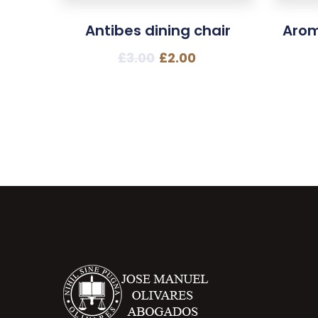
Antibes dining chair
Arom
£
3.00
£
2.00