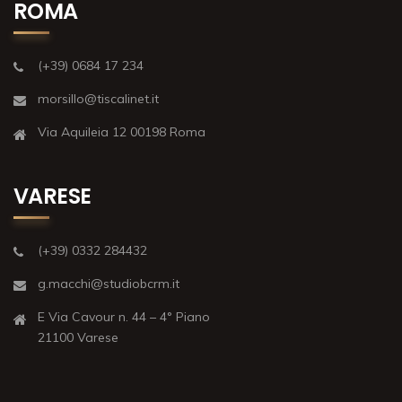
ROMA
(+39) 0684 17 234
morsillo@tiscalinet.it
Via Aquileia 12 00198 Roma
VARESE
(+39) 0332 284432
g.macchi@studiobcrm.it
E Via Cavour n. 44 – 4° Piano
21100 Varese