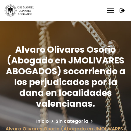
Alvaro Olivares Osorio
(Abogado en JMOLIVARES
ABOGADOS) socorriendo a
los perjudicados por la
dana en localidades
valencianas.
Inicio
Sin categoría
Alvaro Olivares Osorio (Abogado en JMOLIVARES