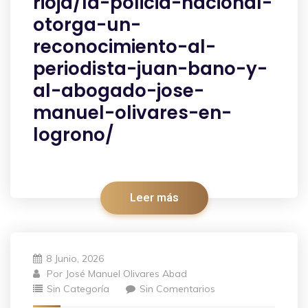
rioja/la-policia-nacional-
otorga-un-
reconocimiento-al-
periodista-juan-bano-y-
al-abogado-jose-
manuel-olivares-en-
logrono/
Leer más
8 Junio, 2026
Por
José Manuel Olivares Abad
Sin Categoría
Sin Comentarios