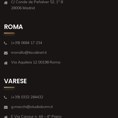
C/ Conde de Peñalver 52, 1º B
28006 Madrid
ROMA
(+39) 0684 17 234
morsillo@tiscalinet.it
Via Aquileia 12 00198 Roma
VARESE
(+39) 0332 284432
g.macchi@studiobcrm.it
E Via Cavour n. 44 – 4° Piano